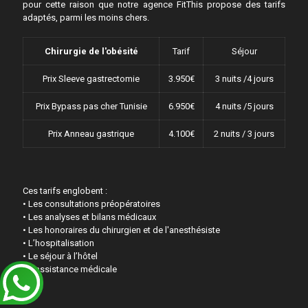
pour cette raison que notre agence FitThis propose des tarifs
adaptés, parmi les moins chers.
Chirurgie de l'obésité
Tarif
Séjour
Prix Sleeve gastrectomie
3.950€
3 nuits /4 jours
Prix Bypass pas cher Tunisie
6.950€
4 nuits /5 jours
Prix Anneau gastrique
4.100€
2 nuits / 3 jours
Ces tarifs englobent :
• Les consultations préopératoires
• Les analyses et bilans médicaux
• Les honoraires du chirurgien et de l'anesthésiste
• L’hospitalisation
• Le séjour à l’hôtel
• L’assistance médicale