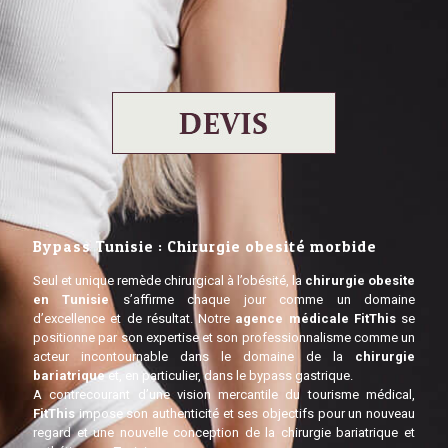
Bypass Tunisie : Chirurgie obesité morbide
Seul et unique remède chirurgical à l’obésité, la
chirurgie obesite
en Tunisie
s’affirme chaque jour comme un domaine
d’excellence et de résultat. Notre
agence médicale FitThis
se
positionne par son expertise et son professionnalisme comme un
acteur incontournable dans le domaine de la
chirurgie
bariatrique
et, en particulier, dans le bypass gastrique.
A contrecourant d’une vision mercantile du tourisme médical,
FitThis
impose son authenticité et ses objectifs pour un nouveau
regard et une nouvelle conception de la chirurgie bariatrique et