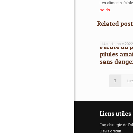
Les aliments faibl
poids
.
Related post
14 septembre 202
Perdre du p
pilules amai
sans dange
Lir
Liens utiles
Faq chirurgie de l’o
Devis gratuit