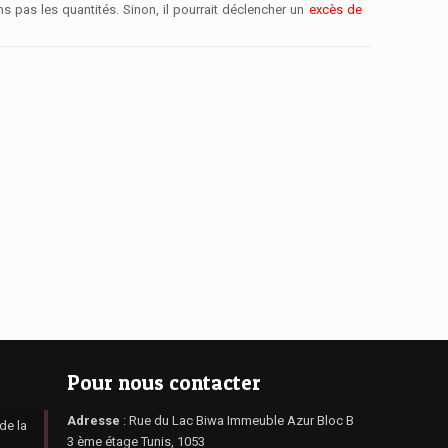
s pas les quantités
. Sinon, il pourrait déclencher un
excès de
Pour nous contacter
Adresse
: Rue du Lac Biwa Immeuble Azur Bloc B
de la
3 ème étage Tunis, 1053