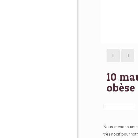
10 ma
obèse
Nous menons une vi
très nocif pour no