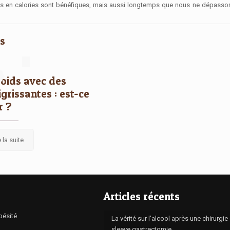
es en calories sont bénéfiques, mais aussi longtemps que
nous ne dépasson
s
2
oids avec des
grissantes : est-ce
r ?
e la suite
Articles récents
bésité
La vérité sur l’alcool après une chirurgie 
sleeve gastrectomie